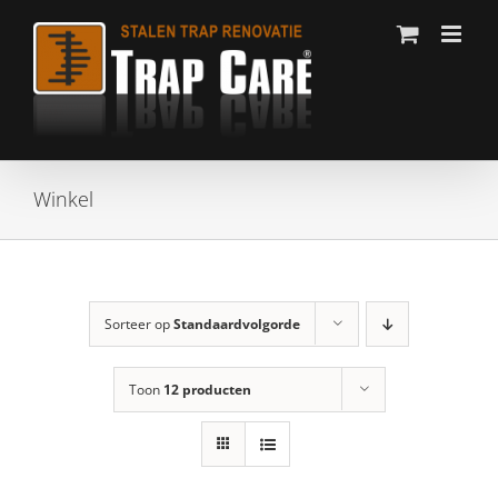
Ga
naar
inhoud
Winkel
Sorteer op
Standaardvolgorde
Toon
12 producten