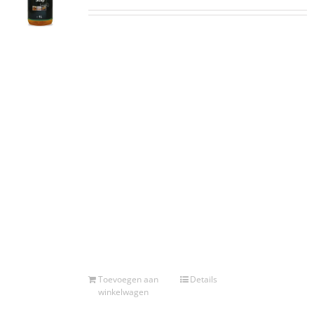
Reinig een geoliede trap of houten vloer
nooit met groene zeep of agressieve
reinigers maar gebruik de veilige Rubio
Monocoat Soap. Verwijdert grondig alle vuil-
en vetresten zonder een laag achter te laten.
Deze zeep is geconcentreerd, en daardoor
uiterst economisch qua verbruik.
Frisse geur van citrusvrucht
Behoudt de matte, natuurlijke
uitstraling
Reinigende én voedende werking
Toevoegen aan
Details
winkelwagen