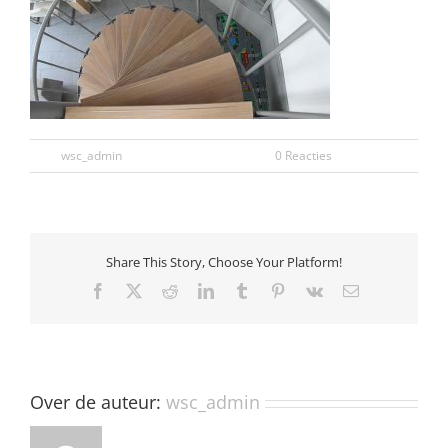
Door
wsc_admin
|
november 30th, 2016
|
0 Reacties
Share This Story, Choose Your Platform!
Facebook
X
Reddit
LinkedIn
Tumblr
Pinterest
Vk
E-
mail
Over de auteur:
wsc_admin