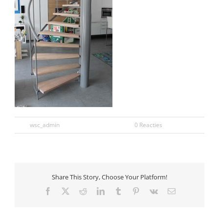
Door
wsc_admin
|
november 30th, 2016
|
0 Reacties
Share This Story, Choose Your Platform!
Facebook
X
Reddit
LinkedIn
Tumblr
Pinterest
Vk
E-
mail