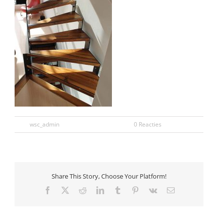
Door
wsc_admin
|
november 30th, 2016
|
0 Reacties
Share This Story, Choose Your Platform!
Facebook
X
Reddit
LinkedIn
Tumblr
Pinterest
Vk
E-
mail