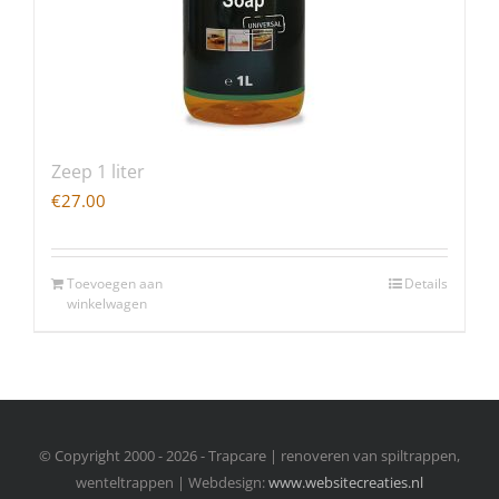
Zeep 1 liter
€
27.00
Toevoegen aan
Details
winkelwagen
© Copyright 2000 -
2026 - Trapcare | renoveren van spiltrappen,
wenteltrappen | Webdesign:
www.websitecreaties.nl