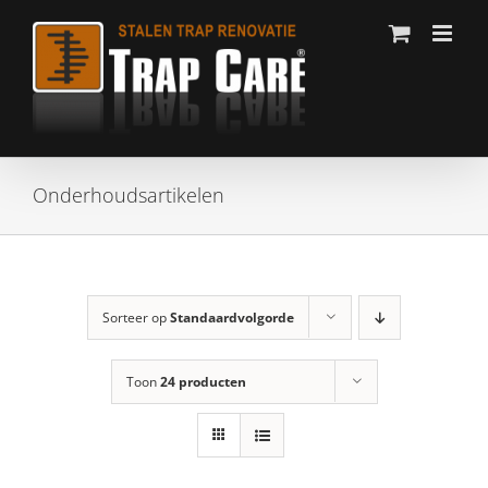
Ga
naar
inhoud
Onderhoudsartikelen
Sorteer op
Standaardvolgorde
Toon
24 producten