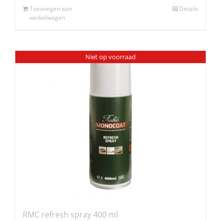
Toevoegen aan
Details
winkelwagen
Niet op voorraad
RMC refresh spray 400 ml