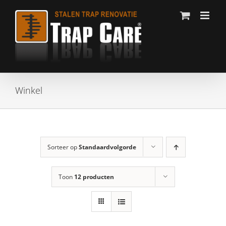
Ga
naar
inhoud
Winkel
Sorteer op
Standaardvolgorde
Toon
12 producten