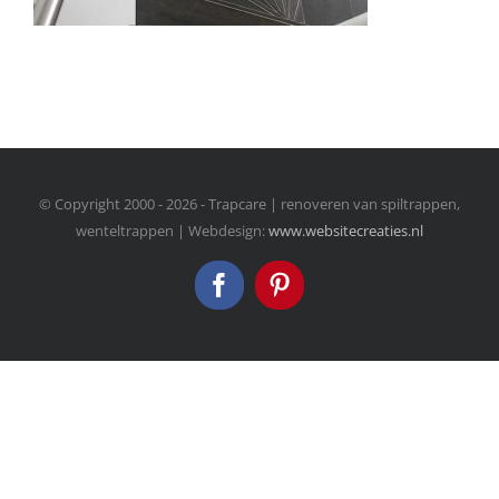
© Copyright 2000 -
2026 - Trapcare | renoveren van spiltrappen,
wenteltrappen | Webdesign:
www.websitecreaties.nl
Facebook
Pinterest