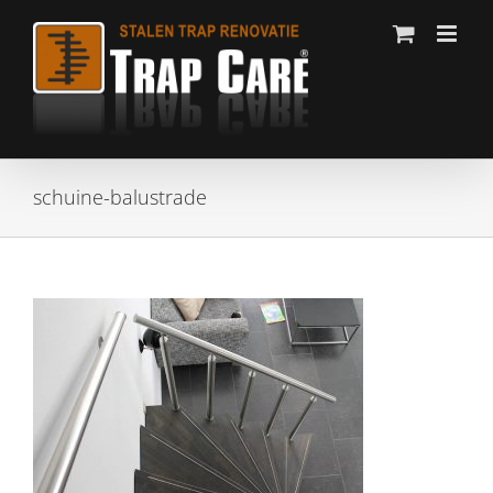
Ga
naar
inhoud
schuine-balustrade