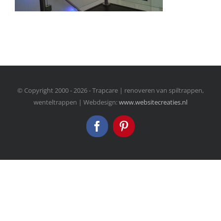
© Copyright 2000 -
2026 - Trapcare | renoveren van spiltrappen,
wenteltrappen | Webdesign:
www.websitecreaties.nl
Facebook
Pinterest