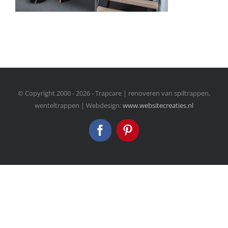
© Copyright 2000 -
2026 - Trapcare | renoveren van spiltrappen,
wenteltrappen | Webdesign:
www.websitecreaties.nl
Facebook
Pinterest