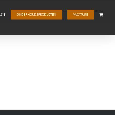
Home
TrapCare
OLYMPUS DIGITAL CAMERA
ACT
ONDERHOUDSPRODUCTEN
VACATURE