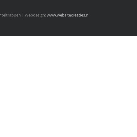
enteltrappen | Webdesign:
www.websitecreaties.nl