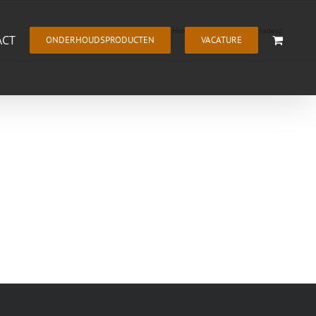
Home
TrapCare
balustrades2
ACT
ONDERHOUDSPRODUCTEN
VACATURE