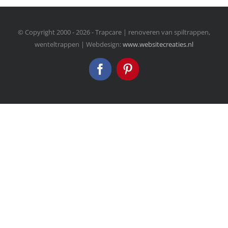
© Copyright 2000 -
2026 - Trapcare | renoveren van spiltrappen,
wenteltrappen | Webdesign:
www.websitecreaties.nl
Facebook
Pinterest